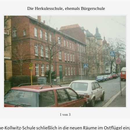
Die Herkulesschule, ehemals Bürgerschule
1
von
3
-Kollwitz-Schule schließlich in die neuen Räume im Ostflügel ein