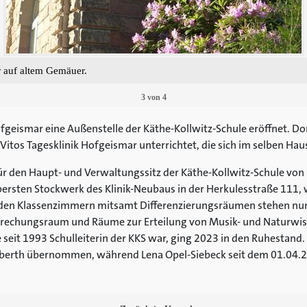
auf altem Gemäuer.
3
von
4
geismar eine Außenstelle der Käthe-Kollwitz-Schule eröffnet. Dor
Vitos Tagesklinik Hofgeismar unterrichtet, die sich im selben Hau
ür den Haupt- und Verwaltungssitz der Käthe-Kollwitz-Schule von
 obersten Stockwerk des Klinik-Neubaus in der Herkulesstraße 111,
den Klassenzimmern mitsamt Differenzierungsräumen stehen nun
sprechungsraum und Räume zur Erteilung von Musik- und Naturwis
e seit 1993 Schulleiterin der KKS war, ging 2023 in den Ruhesta
 Eberth übernommen, während Lena Opel-Siebeck seit dem 01.04.2