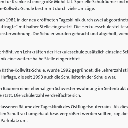
en für Kranke ist eine große Mobilität. Spezielle Schulräume sind n
e-Kollwitz-Schule bestimmt durch viele Umzüge.
ab 1981 in der neu eröffneten Tagesklinik durch zwei abgeordnete
tragte“ mit halber Stelle eingesetzt. Die Herkulesschule stellt
eisterwohnung. Die Schüler wurden gebracht und abgeholt, wenn 
rhöht, von Lehrkräften der Herkulesschule zusätzlich einzelne Sc
inik eine weitere halbe Stelle eingerichtet.
e Käthe-Kollwitz-Schule, wurde 1992 gegründet, die Lehrerzahl sti
Huflage, die seit 1993 auch die Schulleiterin der Schule war.
en Räumen einer ehemaligen Schwesternwohnung im Seitentrakt de
statt. Die Schülerzahl verdreifachte sich.
lassenen Räume der Tagesklinik des Ostflügelsouterrains. Als dies
len Schultrakt umgebaut bzw. vergrößert werden sollten, zog die
 Parkplatz um.