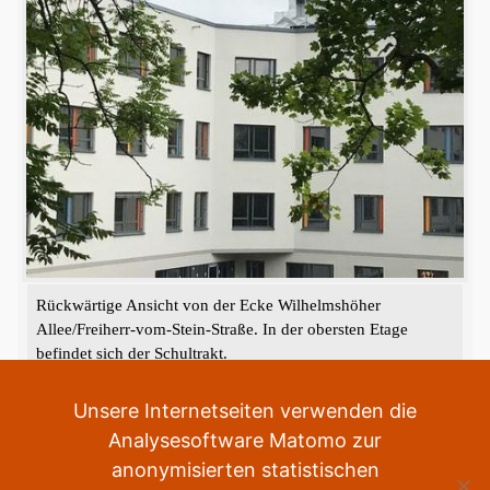
Rückwärtige Ansicht von der Ecke Wilhelmshöher
Allee/Freiherr-vom-Stein-Straße. In der obersten Etage
befindet sich der Schultrakt.
«
‹
›
»
2
von
2
Unsere Internetseiten verwenden die
Analysesoftware Matomo zur
anonymisierten statistischen