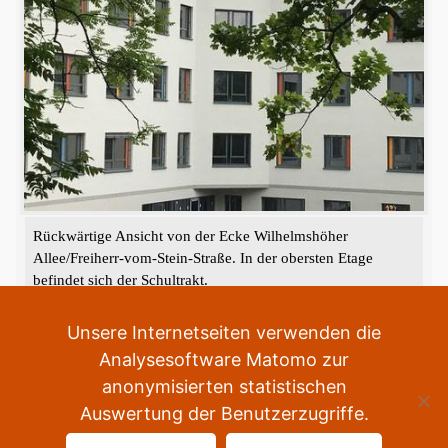
Rückwärtige Ansicht von der Ecke Wilhelmshöher
Allee/Freiherr-vom-Stein-Straße. In der obersten Etage
befindet sich der Schultrakt.
«
‹
›
»
2
von
2
Unsere Internetseiten verwenden die
Analysesoftware Matomo zur
anonymisierten statistischen
Auswertung der Benutzerzugriffe.