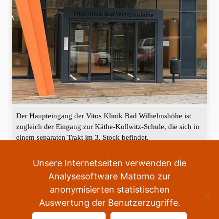
Der Haupteingang der Vitos Klinik Bad Wilhelmshöhe ist
zugleich der Eingang zur Käthe-Kollwitz-Schule, die sich in
einem separaten Trakt im 3. Stock befindet.
«
‹
›
»
1
von
2
Unsere Internetseiten verwenden die
Analysesoftware Matomo zur
anonymisierten statistischen
Auswertung der Benutzerzugriffe.