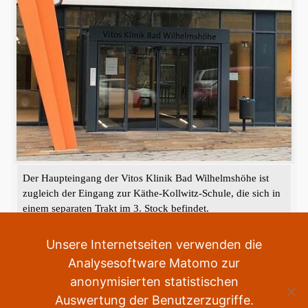
Der Haupteingang der Vitos Klinik Bad Wilhelmshöhe ist
zugleich der Eingang zur Käthe-Kollwitz-Schule, die sich in
einem separaten Trakt im 3. Stock befindet.
«
‹
›
»
1
von
2
Unsere Internetseiten verwenden die
Analysesoftware Matomo zur
anonymisierten statistischen
Auswertung der Benutzerzugriffe.