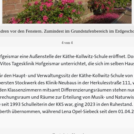
ren vor den Fenstern. Zumindest im Grundstufenbereich im Erdgescho
4
von
4
geismar eine Außenstelle der Käthe-Kollwitz-Schule eröffnet. Dor
Vitos Tagesklinik Hofgeismar unterrichtet, die sich im selben Hau
ür den Haupt- und Verwaltungssitz der Käthe-Kollwitz-Schule von
 obersten Stockwerk des Klinik-Neubaus in der Herkulesstraße 111,
den Klassenzimmern mitsamt Differenzierungsräumen stehen nun
sprechungsraum und Räume zur Erteilung von Musik- und Naturwis
e seit 1993 Schulleiterin der KKS war, ging 2023 in den Ruhesta
 Eberth übernommen, während Lena Opel-Siebeck seit dem 01.04.2