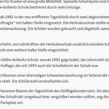
en für Kranke ist eine große Mobilität. Spezielle Schulräume sind n
e-Kollwitz-Schule bestimmt durch viele Umzüge.
ab 1981 in der neu eröffneten Tagesklinik durch zwei abgeordnete
tragte“ mit halber Stelle eingesetzt. Die Herkulesschule stellt
eisterwohnung. Die Schüler wurden gebracht und abgeholt, wenn 
rhöht, von Lehrkräften der Herkulesschule zusätzlich einzelne Sc
inik eine weitere halbe Stelle eingerichtet.
e Käthe-Kollwitz-Schule, wurde 1992 gegründet, die Lehrerzahl sti
Huflage, die seit 1993 auch die Schulleiterin der Schule war.
en Räumen einer ehemaligen Schwesternwohnung im Seitentrakt de
statt. Die Schülerzahl verdreifachte sich.
lassenen Räume der Tagesklinik des Ostflügelsouterrains. Als dies
len Schultrakt umgebaut bzw. vergrößert werden sollten, zog die
 Parkplatz um.