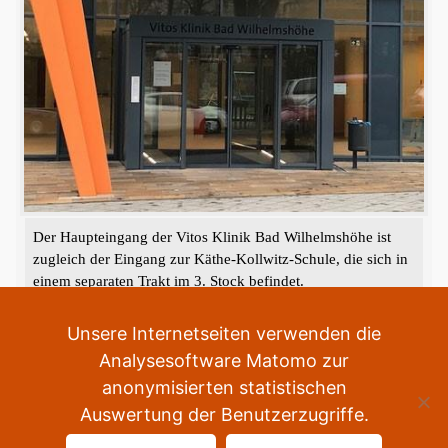
Der Haupteingang der Vitos Klinik Bad Wilhelmshöhe ist
zugleich der Eingang zur Käthe-Kollwitz-Schule, die sich in
einem separaten Trakt im 3. Stock befindet.
«
‹
›
»
1
von
2
Unsere Internetseiten verwenden die
Analysesoftware Matomo zur
anonymisierten statistischen
Auswertung der Benutzerzugriffe.