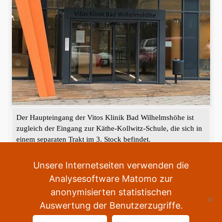
Der Haupteingang der Vitos Klinik Bad Wilhelmshöhe ist
zugleich der Eingang zur Käthe-Kollwitz-Schule, die sich in
einem separaten Trakt im 3. Stock befindet.
«
‹
›
»
1
von
2
Unsere Internetseiten verwenden die
Analysesoftware Matomo zur
anonymisierten statistischen
Auswertung der Benutzerzugriffe.