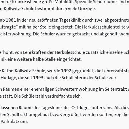
en für Kranke ist eine große Mobilität. Spezielle Schulräume sind n
e-Kollwitz-Schule bestimmt durch viele Umzüge.
ab 1981 in der neu eröffneten Tagesklinik durch zwei abgeordnete
tragte“ mit halber Stelle eingesetzt. Die Herkulesschule stellt
eisterwohnung. Die Schüler wurden gebracht und abgeholt, wenn 
rhöht, von Lehrkräften der Herkulesschule zusätzlich einzelne Sc
inik eine weitere halbe Stelle eingerichtet.
e Käthe-Kollwitz-Schule, wurde 1992 gegründet, die Lehrerzahl sti
Huflage, die seit 1993 auch die Schulleiterin der Schule war.
en Räumen einer ehemaligen Schwesternwohnung im Seitentrakt de
statt. Die Schülerzahl verdreifachte sich.
lassenen Räume der Tagesklinik des Ostflügelsouterrains. Als dies
len Schultrakt umgebaut bzw. vergrößert werden sollten, zog die
 Parkplatz um.