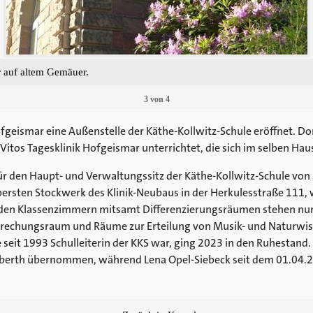
auf altem Gemäuer.
3
von
4
geismar eine Außenstelle der Käthe-Kollwitz-Schule eröffnet. Dor
Vitos Tagesklinik Hofgeismar unterrichtet, die sich im selben Hau
ür den Haupt- und Verwaltungssitz der Käthe-Kollwitz-Schule von
 obersten Stockwerk des Klinik-Neubaus in der Herkulesstraße 111,
den Klassenzimmern mitsamt Differenzierungsräumen stehen nun
sprechungsraum und Räume zur Erteilung von Musik- und Naturwis
e seit 1993 Schulleiterin der KKS war, ging 2023 in den Ruhesta
 Eberth übernommen, während Lena Opel-Siebeck seit dem 01.04.2