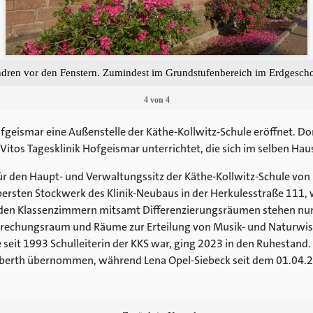
ren vor den Fenstern. Zumindest im Grundstufenbereich im Erdgescho
4
von
4
geismar eine Außenstelle der Käthe-Kollwitz-Schule eröffnet. Dor
Vitos Tagesklinik Hofgeismar unterrichtet, die sich im selben Hau
ür den Haupt- und Verwaltungssitz der Käthe-Kollwitz-Schule von
 obersten Stockwerk des Klinik-Neubaus in der Herkulesstraße 111,
den Klassenzimmern mitsamt Differenzierungsräumen stehen nun
sprechungsraum und Räume zur Erteilung von Musik- und Naturwis
e seit 1993 Schulleiterin der KKS war, ging 2023 in den Ruhesta
 Eberth übernommen, während Lena Opel-Siebeck seit dem 01.04.2