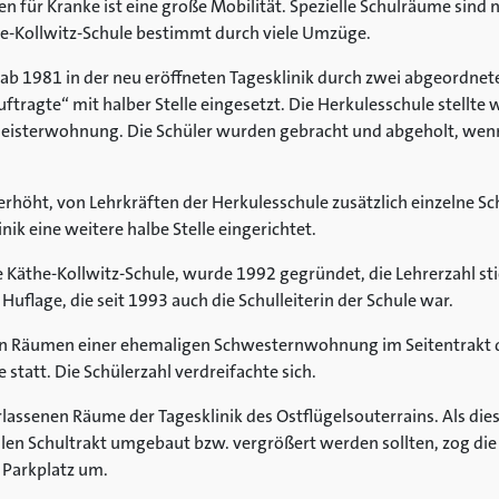
en für Kranke ist eine große Mobilität. Spezielle Schulräume sind n
e-Kollwitz-Schule bestimmt durch viele Umzüge.
ab 1981 in der neu eröffneten Tagesklinik durch zwei abgeordnete
tragte“ mit halber Stelle eingesetzt. Die Herkulesschule stellt
eisterwohnung. Die Schüler wurden gebracht und abgeholt, wenn 
rhöht, von Lehrkräften der Herkulesschule zusätzlich einzelne Sc
inik eine weitere halbe Stelle eingerichtet.
e Käthe-Kollwitz-Schule, wurde 1992 gegründet, die Lehrerzahl sti
Huflage, die seit 1993 auch die Schulleiterin der Schule war.
en Räumen einer ehemaligen Schwesternwohnung im Seitentrakt de
statt. Die Schülerzahl verdreifachte sich.
lassenen Räume der Tagesklinik des Ostflügelsouterrains. Als dies
len Schultrakt umgebaut bzw. vergrößert werden sollten, zog die
 Parkplatz um.