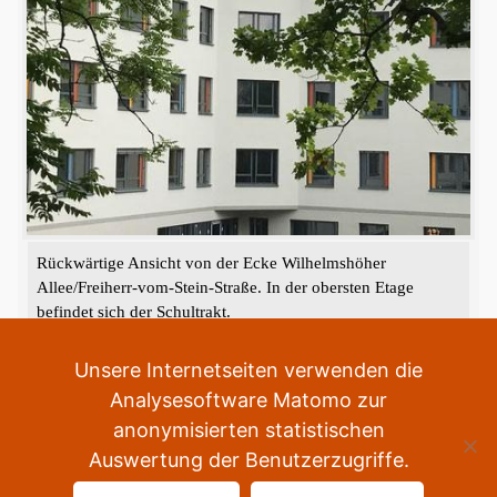
Rückwärtige Ansicht von der Ecke Wilhelmshöher
Allee/Freiherr-vom-Stein-Straße. In der obersten Etage
befindet sich der Schultrakt.
«
‹
›
»
2
von
2
Unsere Internetseiten verwenden die
Analysesoftware Matomo zur
anonymisierten statistischen
Auswertung der Benutzerzugriffe.